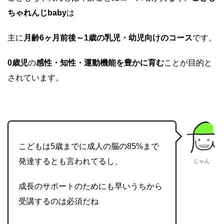
ちゃれんじbaby
は
主に
月齢6ヶ月前後～1歳の乳児・幼児向けのコース
です。
0歳児
の
感性・知性・運動機能を豊かに育む
ことが目的と
されています。
こどもは5歳までに成人の脳の85%まで
発達するとも言われてるし、
じゃん
成長のサポートのためにも早いうちから
受講するのは必須だね