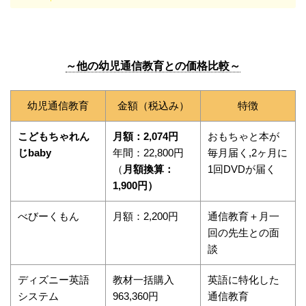
～他の幼児通信教育との価格比較～
幼児通信教育
金額（税込み）
特徴
こどもちゃれん
月額：2,074円
おもちゃと本が
じbaby
年間：22,800円
毎月届く,2ヶ月に
（
月額換算：
1回DVDが届く
1,900円）
べびーくもん
月額：2,200円
通信教育＋月一
回の先生との面
談
ディズニー英語
教材一括購入
英語に特化した
システム
963,360円
通信教育